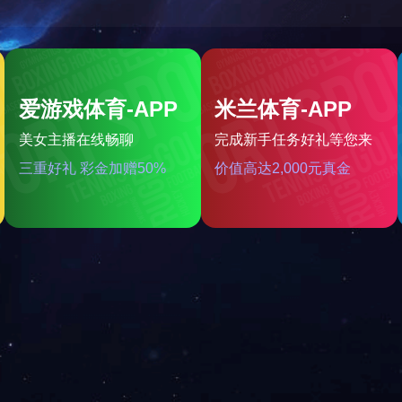
工程案例
｜
资质证书
｜
办公环境
｜
在线留言
｜
联系我们
｜