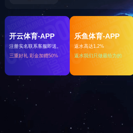
修水县恒光燃气工程项目
办公环境
联系我们
开云手机官方版在线入口
联系我们
开云手机官方版在线入口
联系方式：13065127336 彭总
电 话：0791-86863156
公司邮箱：jxpec@163.com
地 址：南昌市洪都北大道
636号西格玛商务大厦3楼
网站首页
｜
开云(中国)
｜
新闻资讯
｜