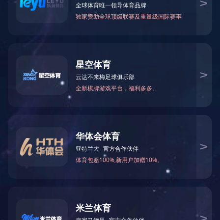
undefined
化工设备监理工程
快速导航
开云(中国)
新闻资讯
工程案例
天然气管网一期工程
上一篇：宇洋化工精馏工号
LCNG加气站工程
下一篇：宇洋化工合成吸收
奉新县2*35t/h循环流化床锅炉
樟树天然气高压管线工程
化工设备监理工程
污水处理厂设备监理工程
天然气中低压管网工程