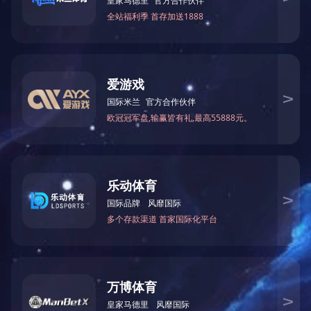
修水县恒光燃气工程项目
办公环境
联系我们
开云手机官方版在线入口
联系我们
开云手机官方版在线入口
联系方式：13065127336 彭总
电 话：0791-86863156
公司邮箱：jxpec@163.com
地 址：南昌市洪都北大道
636号西格玛商务大厦3楼
网站首页
｜
开云(中国)
｜
新闻资讯
｜
工程案例
｜
资质证书
｜
办公环境