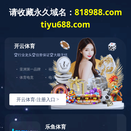
网站首页
开云(中国)
新闻资讯
工程案例
资质证书