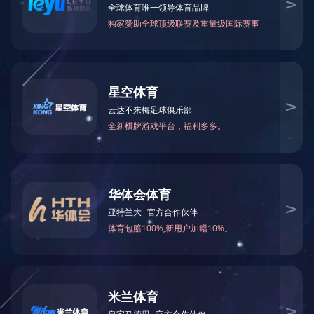
undefined
修水县恒光燃气工程项目
快速导航
开云(中国)
关闭
新闻资讯
工程案例
天然气管网一期工程
上一篇：修水县恒光燃气工
LCNG加气站工程
下一篇：修水县恒光燃气工
奉新县2*35t/h循环流化床锅炉
樟树天然气高压管线工程
化工设备监理工程
污水处理厂设备监理工程
天然气中低压管网工程