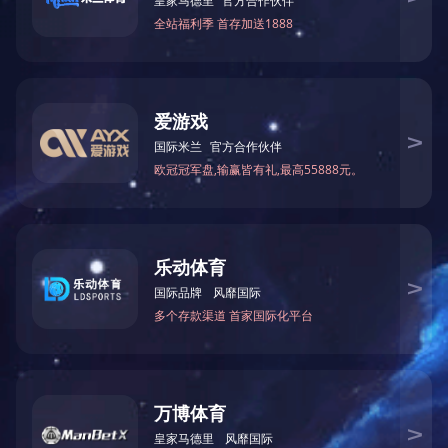
修水县恒光燃气工程项目
办公环境
联系我们
开云手机官方版在线入口
联系我们
开云手机官方版在线入口
联系方式：13065127336 彭总
电 话：0791-86863156
公司邮箱：jxpec@163.com
地 址：南昌市洪都北大道
636号西格玛商务大厦3楼
网站首页
｜
开云(中国)
｜
新闻资讯
｜
工程案例
｜
资质证书
｜
办公环境