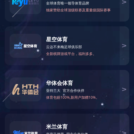
undefined
工程案例
快速导航
天然气管网一期工程
LCNG加气站工程
奉新县2*35t/h循环流化床锅炉
樟树天然气高压管线工程
上一篇：工程案例
化工设备监理工程
下一篇：工程案例
污水处理厂设备监理工程
天然气中低压管网工程
修水县恒光燃气工程项目
联系我们