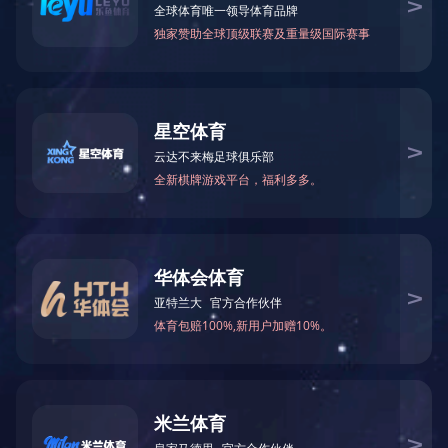
关闭
undefined
LCNG加气站工程
快速导航
开云(中国)
新闻资讯
工程案例
天然气管网一期工程
上一篇：大余气站办公室
LCNG加气站工程
下一篇：大余气站LNG卸车
奉新县2*35t/h循环流化床锅炉
樟树天然气高压管线工程
化工设备监理工程
污水处理厂设备监理工程
天然气中低压管网工程