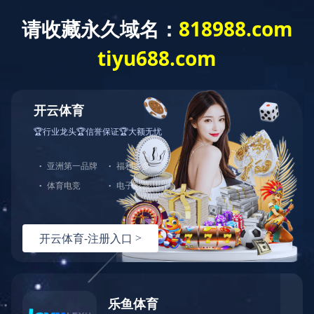
网站首页
开云(中国)
新闻资讯
工程案例
资质证书