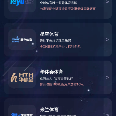
undefined
LCNG加气站工程
快速导航
关闭
开云(中国)
新闻资讯
工程案例
天然气管网一期工程
上一篇：宁都气站储罐
LCNG加气站工程
下一篇：大余气站办公室
奉新县2*35t/h循环流化床锅炉
樟树天然气高压管线工程
化工设备监理工程
污水处理厂设备监理工程
天然气中低压管网工程