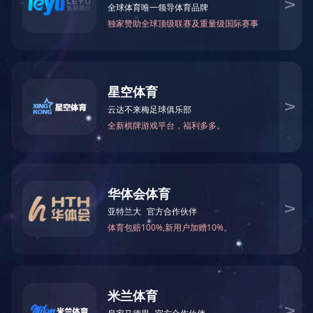
关闭
undefined
樟树天然气高压管线工程
快速导航
开云(中国)
新闻资讯
工程案例
天然气管网一期工程
上一篇：管道焊接
LCNG加气站工程
下一篇：管道焊接
奉新县2*35t/h循环流化床锅炉
樟树天然气高压管线工程
化工设备监理工程
污水处理厂设备监理工程
天然气中低压管网工程