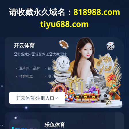
网站首页
开云(中国)
新闻资讯
工程案例
资质证书
关闭