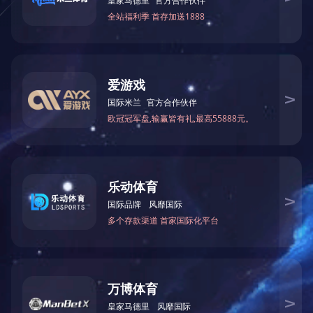
定南工业园污水处理施
修水县恒光燃气工程项目
办公环境
联系我们
开云手机官方版在线入口
联系我们
开云手机官方版在线入口
联系方式：13065127336 彭总
电 话：0791-86863156
公司邮箱：jxpec@163.com
地 址：南昌市洪都北大道
636号西格玛商务大厦3楼
网站首页
｜
开云(中国)
｜
新闻资讯
｜
工程案例
｜
资质证书
｜
办公环境