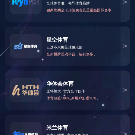
关闭
undefined
污水处理厂设备监理工程
快速导航
开云(中国)
新闻资讯
工程案例
天然气管网一期工程
LCNG加气站工程
定南工业园污水处理栈
奉新县2*35t/h循环流化床锅炉
樟树天然气高压管线工程
化工设备监理工程
污水处理厂设备监理工程
天然气中低压管网工程