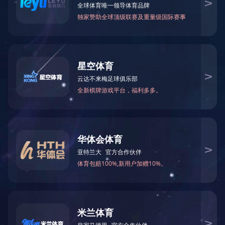
undefined
奉新县2*35t/h循环流化床
快速导航
开云(中国)
新闻资讯
工程案例
天然气管网一期工程
LCNG加气站工程
奉新县2*35t/h循环流化床锅炉
樟树天然气高压管线工程
化工设备监理工程
污水处理厂设备监理工程
天然气中低压管网工程